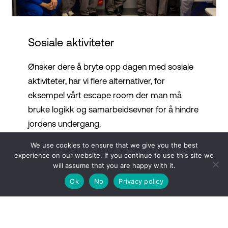
Sosiale aktiviteter
Ønsker dere å bryte opp dagen med sosiale
aktiviteter, har vi flere alternativer, for
eksempel vårt escape room der man må
bruke logikk og samarbeidsevner for å hindre
jordens undergang.
We use cookies to ensure that we give you the best
Opplevelser
experience on our website. If you continue to use this site we
will assume that you are happy with it.
Ok
No
Privacy policy