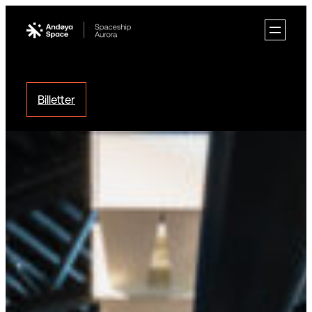
Hopp
til
innhold
Billetter