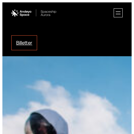
Hopp
til
innhold
Billetter