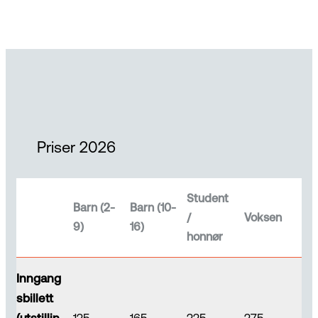
Priser 2026
Student
Barn (2-
Barn (10-
/
Voksen
9)
16)
honnør
Inngang
sbillett
(utstillin
125
165
225
275