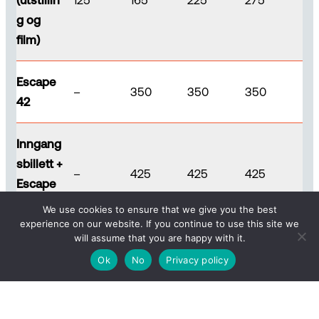
g og
film)
Escape
–
350
350
350
42
Inngang
sbillett +
–
425
425
425
Escape
42
We use cookies to ensure that we give you the best
experience on our website. If you continue to use this site we
will assume that you are happy with it.
Ok
No
Privacy policy